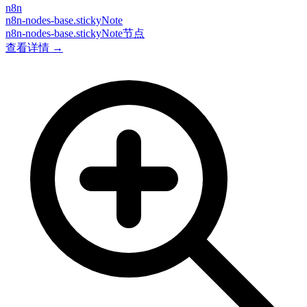
n8n
n8n-nodes-base.stickyNote
n8n-nodes-base.stickyNote节点
查看详情 →