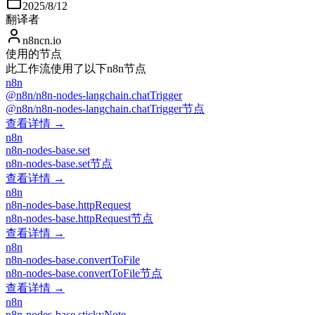
2025/8/12
翻译者
n8ncn.io
使用的节点
此工作流使用了以下n8n节点
n8n
@n8n/n8n-nodes-langchain.chatTrigger
@n8n/n8n-nodes-langchain.chatTrigger节点
查看详情 →
n8n
n8n-nodes-base.set
n8n-nodes-base.set节点
查看详情 →
n8n
n8n-nodes-base.httpRequest
n8n-nodes-base.httpRequest节点
查看详情 →
n8n
n8n-nodes-base.convertToFile
n8n-nodes-base.convertToFile节点
查看详情 →
n8n
n8n-nodes-base.stickyNote