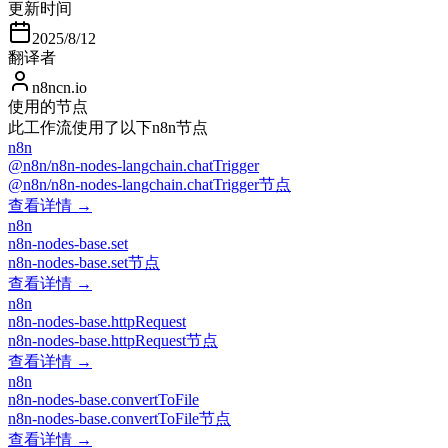
更新时间
2025/8/12
翻译者
n8ncn.io
使用的节点
此工作流使用了以下n8n节点
n8n
@n8n/n8n-nodes-langchain.chatTrigger
@n8n/n8n-nodes-langchain.chatTrigger节点
查看详情 →
n8n
n8n-nodes-base.set
n8n-nodes-base.set节点
查看详情 →
n8n
n8n-nodes-base.httpRequest
n8n-nodes-base.httpRequest节点
查看详情 →
n8n
n8n-nodes-base.convertToFile
n8n-nodes-base.convertToFile节点
查看详情 →