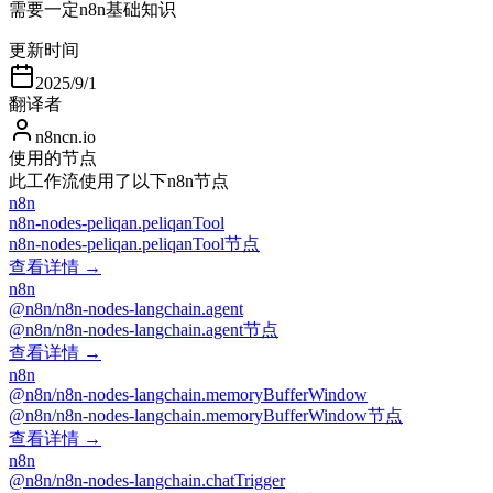
需要一定n8n基础知识
更新时间
2025/9/1
翻译者
n8ncn.io
使用的节点
此工作流使用了以下n8n节点
n8n
n8n-nodes-peliqan.peliqanTool
n8n-nodes-peliqan.peliqanTool节点
查看详情 →
n8n
@n8n/n8n-nodes-langchain.agent
@n8n/n8n-nodes-langchain.agent节点
查看详情 →
n8n
@n8n/n8n-nodes-langchain.memoryBufferWindow
@n8n/n8n-nodes-langchain.memoryBufferWindow节点
查看详情 →
n8n
@n8n/n8n-nodes-langchain.chatTrigger