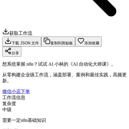
获取工作流
下载 JSON 文件
复制到剪贴板
添加收藏
分享
想系统掌握 n8n？试试 AI 小林的《AI 自动化大师课》。
从零构建企业级工作流，涵盖部署、案例和最佳实践，高频更
新。
微信小店下单
工作流信息
复杂度
中级
需要一定n8n基础知识