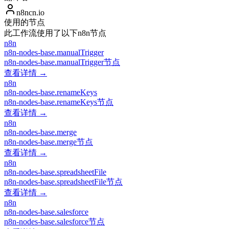
n8ncn.io
使用的节点
此工作流使用了以下n8n节点
n8n
n8n-nodes-base.manualTrigger
n8n-nodes-base.manualTrigger节点
查看详情 →
n8n
n8n-nodes-base.renameKeys
n8n-nodes-base.renameKeys节点
查看详情 →
n8n
n8n-nodes-base.merge
n8n-nodes-base.merge节点
查看详情 →
n8n
n8n-nodes-base.spreadsheetFile
n8n-nodes-base.spreadsheetFile节点
查看详情 →
n8n
n8n-nodes-base.salesforce
n8n-nodes-base.salesforce节点