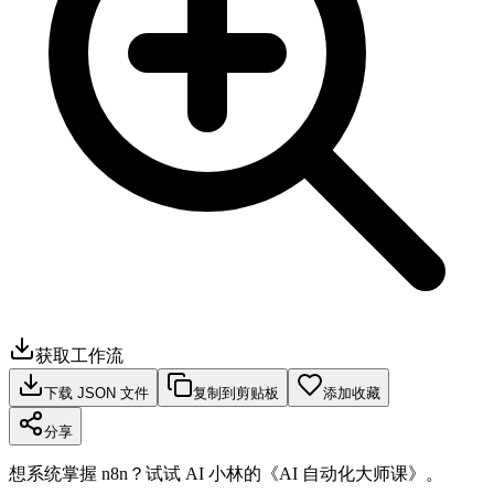
获取工作流
下载 JSON 文件
复制到剪贴板
添加收藏
分享
想系统掌握 n8n？试试 AI 小林的《AI 自动化大师课》。