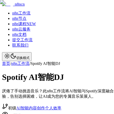
n8ncn
n8n工作流
n8n节点
n8n课程
NEW
n8n云服务
n8n文档
提交工作流
联系我们
切换模式
首页
/
n8n工作流
/
Spotify AI智能DJ
Spotify AI智能DJ
厌倦了手动挑选音乐？此n8n工作流将AI智能与Spotify
验，告别选择困难，让AI成为您的专属音乐策展人。
初级
AI智能
内容创作
个人效率