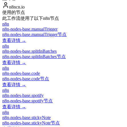
n8ncn.io
使用的节点
此工作流使用了以下n8n节点
n8n
n8n-nodes-base.manualTrigger
n8n-nodes-base.manualTrigger节点
查看详情 →
n8n
n8n-nodes-base.splitInBatches
n8n-nodes-base.splitInBatches节点
查看详情 →
n8n
n8n-nodes-base.code
n8n-nodes-base.code节点
查看详情 →
n8n
n8n-nodes-base.spotify
n8n-nodes-base.spotify节点
查看详情 →
n8n
n8n-nodes-base.stickyNote
n8n-nodes-base.stickyNote节点