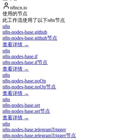
n8ncn.io
使用的节点
此工作流使用了以下n8n节点
n8n
n8n-nodes-base.github
n8n-nodes-base.github节点
查看详情 →
n8n
n8n-nodes-base.if
n8n-nodes-base.if节点
查看详情 →
n8n
n8n-nodes-base.noOp
n8n-nodes-base.noOp节点
查看详情 →
n8n
n8n-nodes-base.set
n8n-nodes-base.set节点
查看详情 →
n8n
n8n-nodes-base.telegramTrigger
n8n-nodes-base.telegramTrigger节点