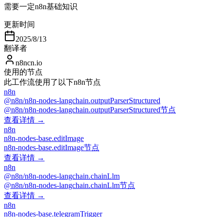
需要一定n8n基础知识
更新时间
2025/8/13
翻译者
n8ncn.io
使用的节点
此工作流使用了以下n8n节点
n8n
@n8n/n8n-nodes-langchain.outputParserStructured
@n8n/n8n-nodes-langchain.outputParserStructured节点
查看详情 →
n8n
n8n-nodes-base.editImage
n8n-nodes-base.editImage节点
查看详情 →
n8n
@n8n/n8n-nodes-langchain.chainLlm
@n8n/n8n-nodes-langchain.chainLlm节点
查看详情 →
n8n
n8n-nodes-base.telegramTrigger