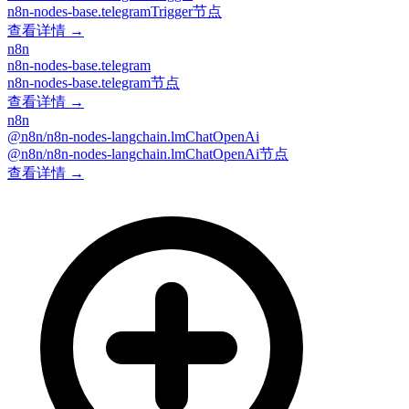
n8n-nodes-base.telegramTrigger节点
查看详情 →
n8n
n8n-nodes-base.telegram
n8n-nodes-base.telegram节点
查看详情 →
n8n
@n8n/n8n-nodes-langchain.lmChatOpenAi
@n8n/n8n-nodes-langchain.lmChatOpenAi节点
查看详情 →