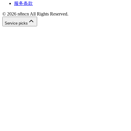
服务条款
©
2026
n8ncn
All Rights Reserved.
Service picks