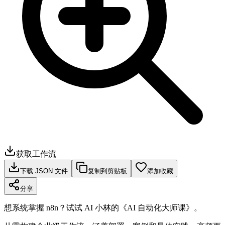
获取工作流
下载 JSON 文件
复制到剪贴板
添加收藏
分享
想系统掌握 n8n？试试 AI 小林的《AI 自动化大师课》。