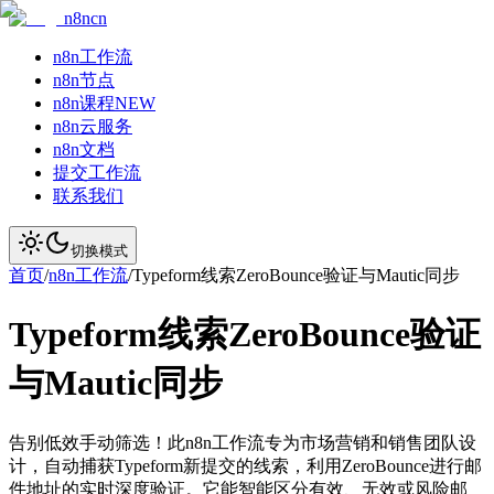
n8ncn
n8n工作流
n8n节点
n8n课程
NEW
n8n云服务
n8n文档
提交工作流
联系我们
切换模式
首页
/
n8n工作流
/
Typeform线索ZeroBounce验证与Mautic同步
Typeform线索ZeroBounce验证
与Mautic同步
告别低效手动筛选！此n8n工作流专为市场营销和销售团队设
计，自动捕获Typeform新提交的线索，利用ZeroBounce进行邮
件地址的实时深度验证。它能智能区分有效、无效或风险邮