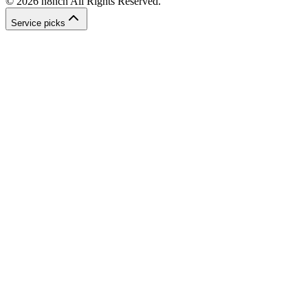
©
2026
n8ncn
All Rights Reserved.
Service picks