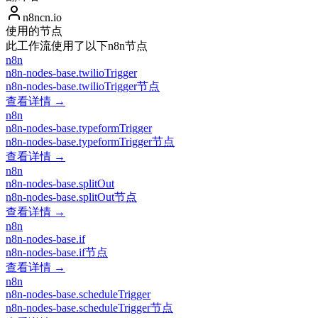
n8ncn.io
使用的节点
此工作流使用了以下n8n节点
n8n
n8n-nodes-base.twilioTrigger
n8n-nodes-base.twilioTrigger节点
查看详情 →
n8n
n8n-nodes-base.typeformTrigger
n8n-nodes-base.typeformTrigger节点
查看详情 →
n8n
n8n-nodes-base.splitOut
n8n-nodes-base.splitOut节点
查看详情 →
n8n
n8n-nodes-base.if
n8n-nodes-base.if节点
查看详情 →
n8n
n8n-nodes-base.scheduleTrigger
n8n-nodes-base.scheduleTrigger节点