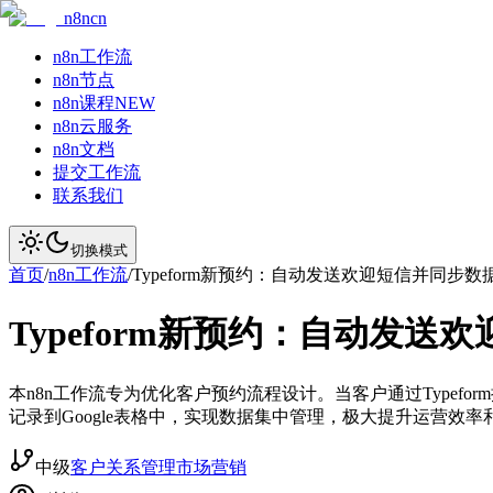
n8ncn
n8n工作流
n8n节点
n8n课程
NEW
n8n云服务
n8n文档
提交工作流
联系我们
切换模式
首页
/
n8n工作流
/
Typeform新预约：自动发送欢迎短信并同步数
Typeform新预约：自动发送
本n8n工作流专为优化客户预约流程设计。当客户通过Type
记录到Google表格中，实现数据集中管理，极大提升运营
中级
客户关系管理
市场营销