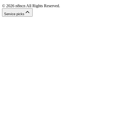
©
2026
n8ncn
All Rights Reserved.
Service picks