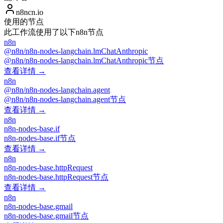
n8ncn.io
使用的节点
此工作流使用了以下n8n节点
n8n
@n8n/n8n-nodes-langchain.lmChatAnthropic
@n8n/n8n-nodes-langchain.lmChatAnthropic节点
查看详情 →
n8n
@n8n/n8n-nodes-langchain.agent
@n8n/n8n-nodes-langchain.agent节点
查看详情 →
n8n
n8n-nodes-base.if
n8n-nodes-base.if节点
查看详情 →
n8n
n8n-nodes-base.httpRequest
n8n-nodes-base.httpRequest节点
查看详情 →
n8n
n8n-nodes-base.gmail
n8n-nodes-base.gmail节点