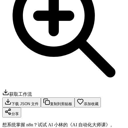
获取工作流
下载 JSON 文件
复制到剪贴板
添加收藏
分享
想系统掌握 n8n？试试 AI 小林的《AI 自动化大师课》。