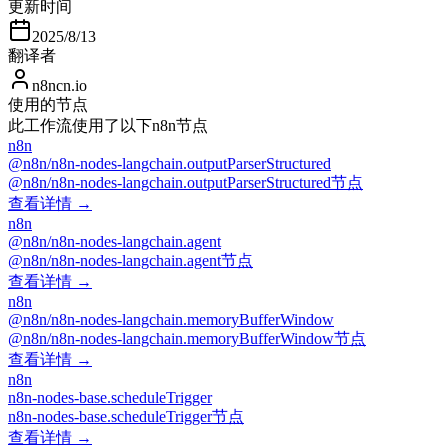
更新时间
2025/8/13
翻译者
n8ncn.io
使用的节点
此工作流使用了以下n8n节点
n8n
@n8n/n8n-nodes-langchain.outputParserStructured
@n8n/n8n-nodes-langchain.outputParserStructured节点
查看详情 →
n8n
@n8n/n8n-nodes-langchain.agent
@n8n/n8n-nodes-langchain.agent节点
查看详情 →
n8n
@n8n/n8n-nodes-langchain.memoryBufferWindow
@n8n/n8n-nodes-langchain.memoryBufferWindow节点
查看详情 →
n8n
n8n-nodes-base.scheduleTrigger
n8n-nodes-base.scheduleTrigger节点
查看详情 →