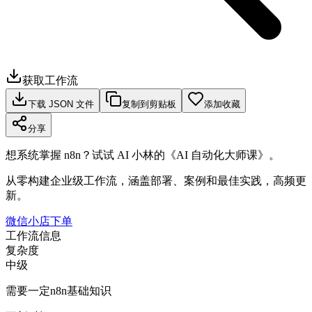
获取工作流
下载 JSON 文件
复制到剪贴板
添加收藏
分享
想系统掌握 n8n？试试 AI 小林的《AI 自动化大师课》。
从零构建企业级工作流，涵盖部署、案例和最佳实践，高频更
新。
微信小店下单
工作流信息
复杂度
中级
需要一定n8n基础知识