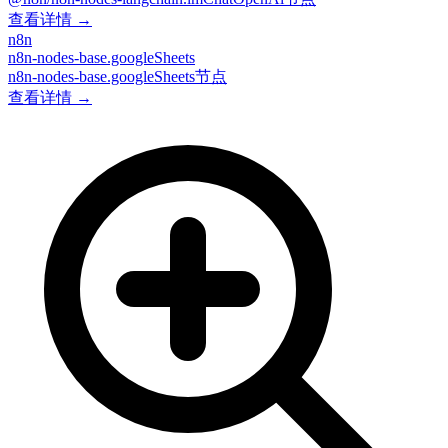
查看详情 →
n8n
n8n-nodes-base.googleSheets
n8n-nodes-base.googleSheets节点
查看详情 →