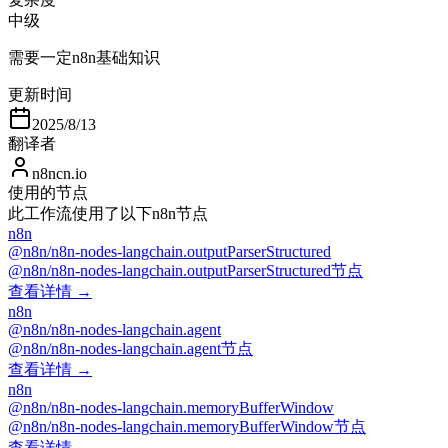
中级
需要一定n8n基础知识
更新时间
2025/8/13
翻译者
n8ncn.io
使用的节点
此工作流使用了以下n8n节点
n8n
@n8n/n8n-nodes-langchain.outputParserStructured
@n8n/n8n-nodes-langchain.outputParserStructured节点
查看详情 →
n8n
@n8n/n8n-nodes-langchain.agent
@n8n/n8n-nodes-langchain.agent节点
查看详情 →
n8n
@n8n/n8n-nodes-langchain.memoryBufferWindow
@n8n/n8n-nodes-langchain.memoryBufferWindow节点
查看详情 →