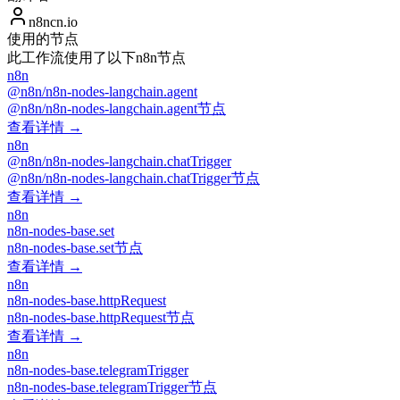
n8ncn.io
使用的节点
此工作流使用了以下n8n节点
n8n
@n8n/n8n-nodes-langchain.agent
@n8n/n8n-nodes-langchain.agent节点
查看详情 →
n8n
@n8n/n8n-nodes-langchain.chatTrigger
@n8n/n8n-nodes-langchain.chatTrigger节点
查看详情 →
n8n
n8n-nodes-base.set
n8n-nodes-base.set节点
查看详情 →
n8n
n8n-nodes-base.httpRequest
n8n-nodes-base.httpRequest节点
查看详情 →
n8n
n8n-nodes-base.telegramTrigger
n8n-nodes-base.telegramTrigger节点