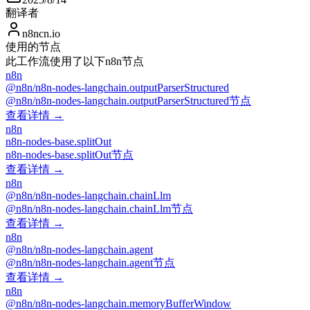
翻译者
n8ncn.io
使用的节点
此工作流使用了以下n8n节点
n8n
@n8n/n8n-nodes-langchain.outputParserStructured
@n8n/n8n-nodes-langchain.outputParserStructured节点
查看详情 →
n8n
n8n-nodes-base.splitOut
n8n-nodes-base.splitOut节点
查看详情 →
n8n
@n8n/n8n-nodes-langchain.chainLlm
@n8n/n8n-nodes-langchain.chainLlm节点
查看详情 →
n8n
@n8n/n8n-nodes-langchain.agent
@n8n/n8n-nodes-langchain.agent节点
查看详情 →
n8n
@n8n/n8n-nodes-langchain.memoryBufferWindow