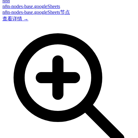
n8n
n8n-nodes-base.googleSheets
n8n-nodes-base.googleSheets节点
查看详情 →