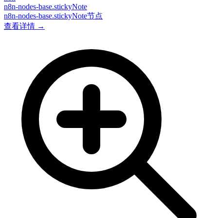
n8n-nodes-base.stickyNote
n8n-nodes-base.stickyNote节点
查看详情 →