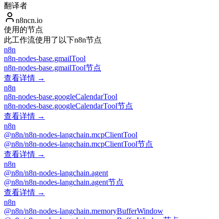
翻译者
n8ncn.io
使用的节点
此工作流使用了以下n8n节点
n8n
n8n-nodes-base.gmailTool
n8n-nodes-base.gmailTool节点
查看详情 →
n8n
n8n-nodes-base.googleCalendarTool
n8n-nodes-base.googleCalendarTool节点
查看详情 →
n8n
@n8n/n8n-nodes-langchain.mcpClientTool
@n8n/n8n-nodes-langchain.mcpClientTool节点
查看详情 →
n8n
@n8n/n8n-nodes-langchain.agent
@n8n/n8n-nodes-langchain.agent节点
查看详情 →
n8n
@n8n/n8n-nodes-langchain.memoryBufferWindow