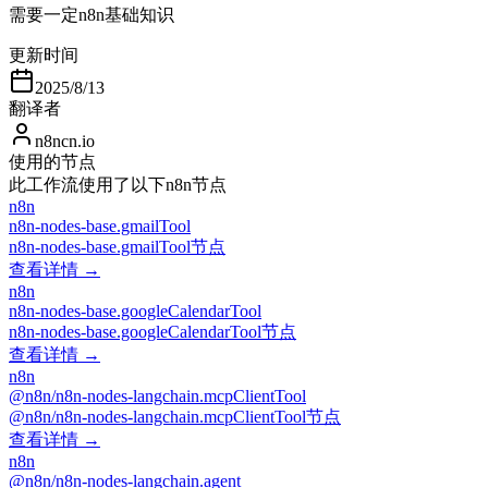
需要一定n8n基础知识
更新时间
2025/8/13
翻译者
n8ncn.io
使用的节点
此工作流使用了以下n8n节点
n8n
n8n-nodes-base.gmailTool
n8n-nodes-base.gmailTool节点
查看详情 →
n8n
n8n-nodes-base.googleCalendarTool
n8n-nodes-base.googleCalendarTool节点
查看详情 →
n8n
@n8n/n8n-nodes-langchain.mcpClientTool
@n8n/n8n-nodes-langchain.mcpClientTool节点
查看详情 →
n8n
@n8n/n8n-nodes-langchain.agent