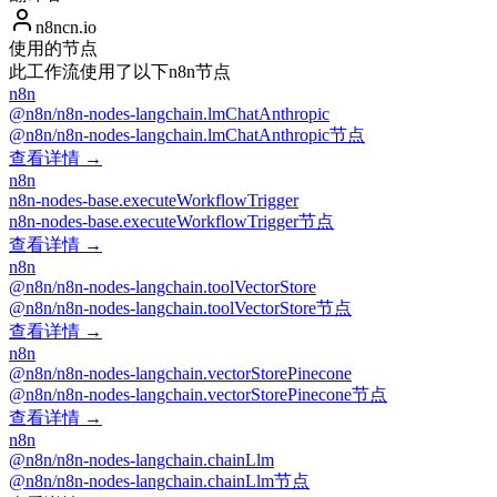
n8ncn.io
使用的节点
此工作流使用了以下n8n节点
n8n
@n8n/n8n-nodes-langchain.lmChatAnthropic
@n8n/n8n-nodes-langchain.lmChatAnthropic节点
查看详情 →
n8n
n8n-nodes-base.executeWorkflowTrigger
n8n-nodes-base.executeWorkflowTrigger节点
查看详情 →
n8n
@n8n/n8n-nodes-langchain.toolVectorStore
@n8n/n8n-nodes-langchain.toolVectorStore节点
查看详情 →
n8n
@n8n/n8n-nodes-langchain.vectorStorePinecone
@n8n/n8n-nodes-langchain.vectorStorePinecone节点
查看详情 →
n8n
@n8n/n8n-nodes-langchain.chainLlm
@n8n/n8n-nodes-langchain.chainLlm节点