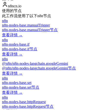
n8ncn.io
使用的节点
此工作流使用了以下n8n节点
n8n
n8n-nodes-base.manualTrigger
n8n-nodes-base.manualTrigger节点
查看详情 →
n8n
n8n-nodes-base.if
n8n-nodes-base.if节点
查看详情 →
n8n
@n8n/n8n-nodes-langchain.googleGemini
@n8n/n8n-nodes-langchain.googleGemini节点
查看详情 →
n8n
n8n-nodes-base.set
n8n-nodes-base.set节点
查看详情 →
n8n
n8n-nodes-base.httpRequest
n8n-nodes-base.httpRequest节点