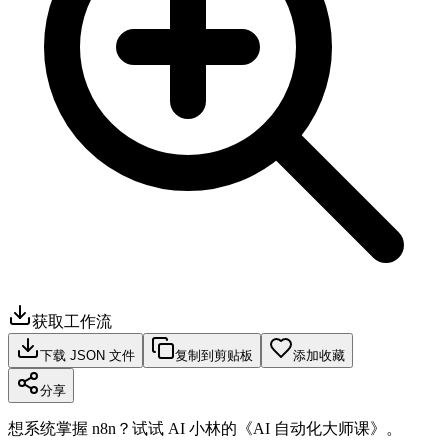
获取工作流
下载 JSON 文件
复制到剪贴板
添加收藏
分享
想系统掌握 n8n？试试 AI 小林的《AI 自动化大师课》。