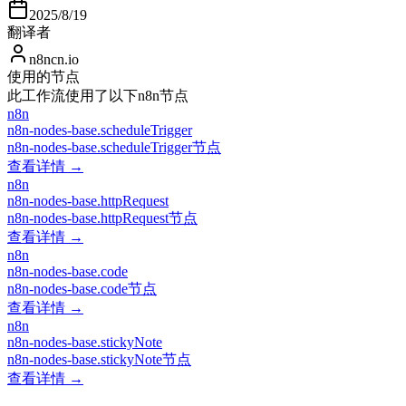
2025/8/19
翻译者
n8ncn.io
使用的节点
此工作流使用了以下n8n节点
n8n
n8n-nodes-base.scheduleTrigger
n8n-nodes-base.scheduleTrigger节点
查看详情 →
n8n
n8n-nodes-base.httpRequest
n8n-nodes-base.httpRequest节点
查看详情 →
n8n
n8n-nodes-base.code
n8n-nodes-base.code节点
查看详情 →
n8n
n8n-nodes-base.stickyNote
n8n-nodes-base.stickyNote节点
查看详情 →