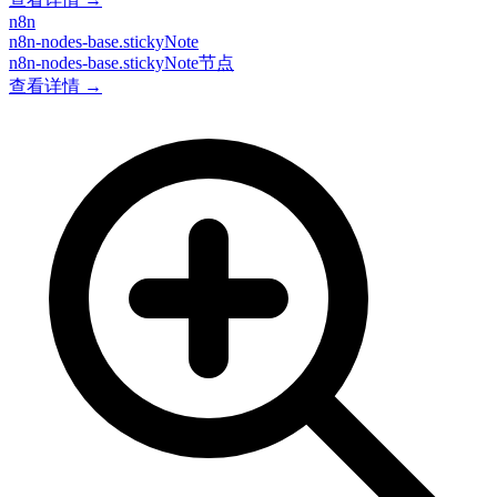
n8n
n8n-nodes-base.stickyNote
n8n-nodes-base.stickyNote节点
查看详情 →