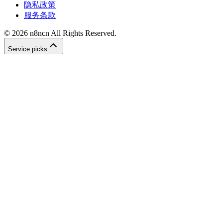
隐私政策
服务条款
©
2026
n8ncn
All Rights Reserved.
Service picks