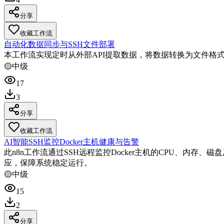
分享
收藏工作流
自动化数据同步与SSH文件部署
本工作流实现定时从外部API提取数据，将数据转换为文件格
🟡
中级
17
3
分享
收藏工作流
AI智能SSH监控Docker主机健康与告警
此n8n工作流通过SSH远程监控Docker主机的CPU、内存
应，保障系统稳定运行。
🟡
中级
15
2
分享