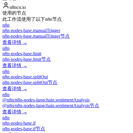
n8ncn.io
使用的节点
此工作流使用了以下n8n节点
n8n
n8n-nodes-base.manualTrigger
n8n-nodes-base.manualTrigger节点
查看详情 →
n8n
n8n-nodes-base.limit
n8n-nodes-base.limit节点
查看详情 →
n8n
n8n-nodes-base.splitOut
n8n-nodes-base.splitOut节点
查看详情 →
n8n
@n8n/n8n-nodes-langchain.sentimentAnalysis
@n8n/n8n-nodes-langchain.sentimentAnalysis节点
查看详情 →
n8n
n8n-nodes-base.if
n8n-nodes-base.if节点