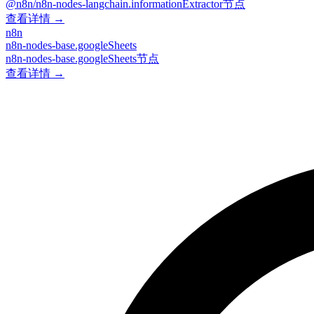
@n8n/n8n-nodes-langchain.informationExtractor节点
查看详情 →
n8n
n8n-nodes-base.googleSheets
n8n-nodes-base.googleSheets节点
查看详情 →