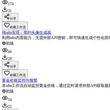
174
31
分享
收藏工作流
纯n8n实现：简约头像生成器
利用n8n内置能力，无需外部API密钥，即可快速生成个性
🟢
初级
66
28
分享
收藏工作流
黄金价格监控与预警
本n8n工作流自动监控黄金价格，通过定时请求外部API获
🟢
初级
54
22