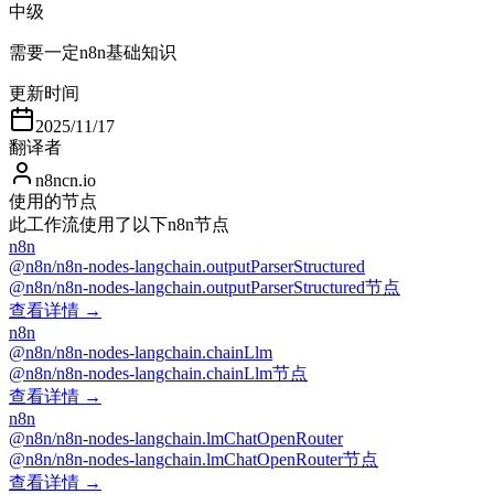
中级
需要一定n8n基础知识
更新时间
2025/11/17
翻译者
n8ncn.io
使用的节点
此工作流使用了以下n8n节点
n8n
@n8n/n8n-nodes-langchain.outputParserStructured
@n8n/n8n-nodes-langchain.outputParserStructured节点
查看详情 →
n8n
@n8n/n8n-nodes-langchain.chainLlm
@n8n/n8n-nodes-langchain.chainLlm节点
查看详情 →
n8n
@n8n/n8n-nodes-langchain.lmChatOpenRouter
@n8n/n8n-nodes-langchain.lmChatOpenRouter节点
查看详情 →