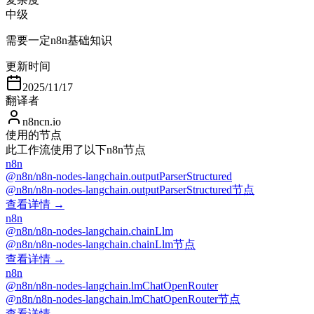
中级
需要一定n8n基础知识
更新时间
2025/11/17
翻译者
n8ncn.io
使用的节点
此工作流使用了以下n8n节点
n8n
@n8n/n8n-nodes-langchain.outputParserStructured
@n8n/n8n-nodes-langchain.outputParserStructured节点
查看详情 →
n8n
@n8n/n8n-nodes-langchain.chainLlm
@n8n/n8n-nodes-langchain.chainLlm节点
查看详情 →
n8n
@n8n/n8n-nodes-langchain.lmChatOpenRouter
@n8n/n8n-nodes-langchain.lmChatOpenRouter节点
查看详情 →