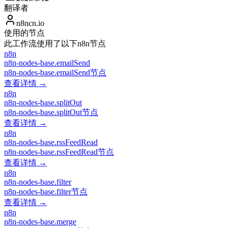
翻译者
n8ncn.io
使用的节点
此工作流使用了以下n8n节点
n8n
n8n-nodes-base.emailSend
n8n-nodes-base.emailSend节点
查看详情 →
n8n
n8n-nodes-base.splitOut
n8n-nodes-base.splitOut节点
查看详情 →
n8n
n8n-nodes-base.rssFeedRead
n8n-nodes-base.rssFeedRead节点
查看详情 →
n8n
n8n-nodes-base.filter
n8n-nodes-base.filter节点
查看详情 →
n8n
n8n-nodes-base.merge