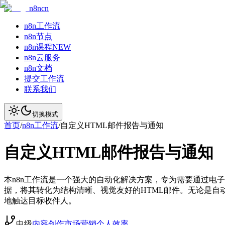
n8ncn
n8n工作流
n8n节点
n8n课程
NEW
n8n云服务
n8n文档
提交工作流
联系我们
切换模式
首页
/
n8n工作流
/
自定义HTML邮件报告与通知
自定义HTML邮件报告与通知
本n8n工作流是一个强大的自动化解决方案，专为需要通过电
据，将其转化为结构清晰、视觉友好的HTML邮件。无论是
地触达目标收件人。
中级
内容创作
市场营销
个人效率