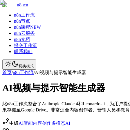
n8ncn
n8n工作流
n8n节点
n8n课程
NEW
n8n云服务
n8n文档
提交工作流
联系我们
切换模式
首页
/
n8n工作流
/
AI视频与提示智能生成器
AI视频与提示智能生成器
此n8n工作流整合了Anthropic Claude 4和Leona
果存储至Google Drive。非常适合内容创作者、营销人员
中级
AI智能
内容创作
多模态AI