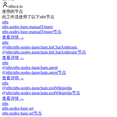
n8ncn.io
使用的节点
此工作流使用了以下n8n节点
n8n
n8n-nodes-base.manualTrigger
n8n-nodes-base.manualTrigger节点
查看详情 →
n8n
@n8n/n8n-nodes-langchain.lmChatAnthropic
@n8n/n8n-nodes-langchain.lmChatAnthropic节点
查看详情 →
n8n
@n8n/n8n-nodes-langchain.agent
@n8n/n8n-nodes-langchain.agent节点
查看详情 →
n8n
@n8n/n8n-nodes-langchain.toolWikipedia
@n8n/n8n-nodes-langchain.toolWikipedia节点
查看详情 →
n8n
n8n-nodes-base.set
n8n-nodes-base.set节点