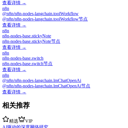
查看详情 →
n8n
@n8n/n8n-nodes-langchain.toolWorkflow
@n8n/n8n-nodes-langchain.toolWorkflow节点
查看详情 →
n8n
n8n-nodes-base.stickyNote
n8n-nodes-base.stickyNote节点
查看详情 →
n8n
n8n-nodes-base.switch
n8n-nodes-base.switch节点
查看详情 →
n8n
@n8n/n8n-nodes-langchain.lmChatOpenAi
@n8n/n8n-nodes-langchain.lmChatOpenAi节点
查看详情 →
相关推荐
精选
VIP
AI驱动的深度网络研究