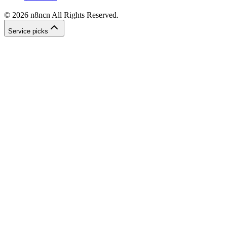
©
2026
n8ncn
All Rights Reserved.
Service picks