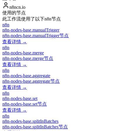
n8ncn.io
使用的节点
此工作流使用了以下n8n节点
n8n
n8n-nodes-base.manualTrigger
n8n-nodes-base.manualTrigger节点
查看详情 →
n8n
n8n-nodes-base.merge
n8n-nodes-base.merge节点
查看详情 →
n8n
n8n-nodes-base.aggregate
n8n-nodes-base.aggregate节点
查看详情 →
n8n
n8n-nodes-base.set
n8n-nodes-base.set节点
查看详情 →
n8n
n8n-nodes-base.splitInBatches
n8n-nodes-base.splitInBatches节点