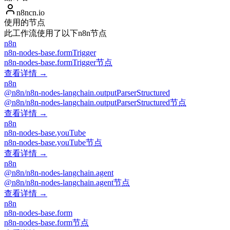
n8ncn.io
使用的节点
此工作流使用了以下n8n节点
n8n
n8n-nodes-base.formTrigger
n8n-nodes-base.formTrigger节点
查看详情 →
n8n
@n8n/n8n-nodes-langchain.outputParserStructured
@n8n/n8n-nodes-langchain.outputParserStructured节点
查看详情 →
n8n
n8n-nodes-base.youTube
n8n-nodes-base.youTube节点
查看详情 →
n8n
@n8n/n8n-nodes-langchain.agent
@n8n/n8n-nodes-langchain.agent节点
查看详情 →
n8n
n8n-nodes-base.form
n8n-nodes-base.form节点