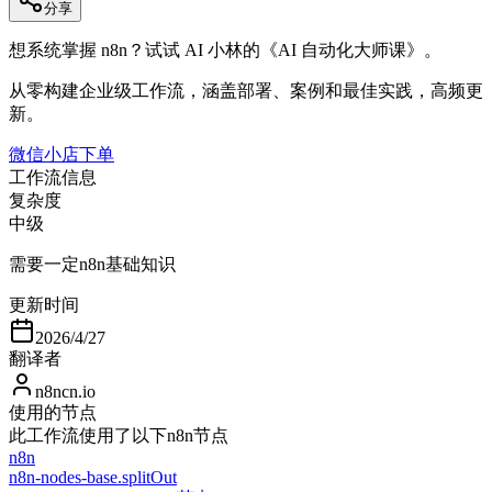
分享
想系统掌握 n8n？试试 AI 小林的《AI 自动化大师课》。
从零构建企业级工作流，涵盖部署、案例和最佳实践，高频更
新。
微信小店下单
工作流信息
复杂度
中级
需要一定n8n基础知识
更新时间
2026/4/27
翻译者
n8ncn.io
使用的节点
此工作流使用了以下n8n节点
n8n
n8n-nodes-base.splitOut