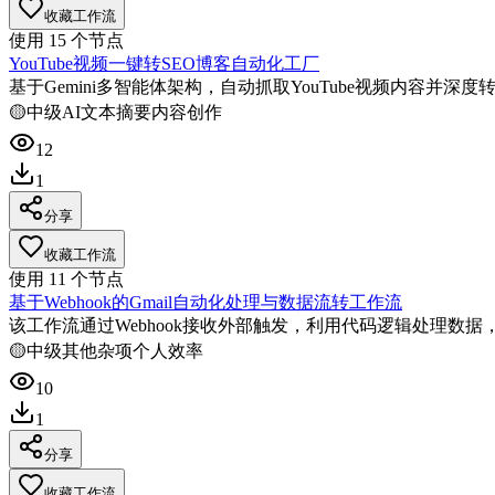
收藏工作流
使用
15
个节点
YouTube视频一键转SEO博客自动化工厂
基于Gemini多智能体架构，自动抓取YouTube视频内容并
🟡
中级
AI文本摘要
内容创作
12
1
分享
收藏工作流
使用
11
个节点
基于Webhook的Gmail自动化处理与数据流转工作流
该工作流通过Webhook接收外部触发，利用代码逻辑处理数据
🟡
中级
其他杂项
个人效率
10
1
分享
收藏工作流