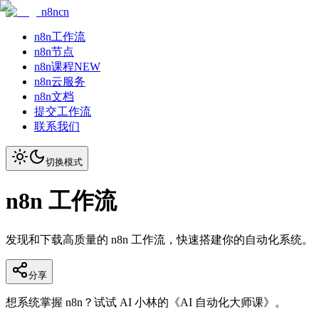
n8ncn
n8n工作流
n8n节点
n8n课程
NEW
n8n云服务
n8n文档
提交工作流
联系我们
切换模式
n8n 工作流
发现和下载高质量的 n8n 工作流，快速搭建你的自动化系统。
分享
想系统掌握 n8n？试试 AI 小林的《AI 自动化大师课》。