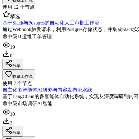
收藏工作流
使用
12
个节点
精选
基于Slack与Postgres的自动化人工审批工作流
通过Webhook触发请求，利用Postgres存储状态，并集成Sl
🟡
中级
IT运维
工单管理
19
0
分享
收藏工作流
使用
7
个节点
自主化多智能体AI研究与内容发布流水线
基于LangChain的多智能体自动化系统，实现从深度调研到
🟡
中级
市场调研
AI智能
10
2
分享