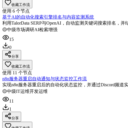
收藏工作流
使用
6
个节点
基于AI的自动化搜索引擎排名与内容监测系统
利用TalorData SERP与OpenAI，自动监测关键词搜索排名，并结
🟡
中级
市场调研
AI检索增强
15
0
分享
收藏工作流
使用
11
个节点
n8n服务器重启自动通知与状态监控工作流
实现n8n服务器重启后的自动化状态监控，并通过Discord
🟡
中级
IT运维
开发运维
11
1
分享