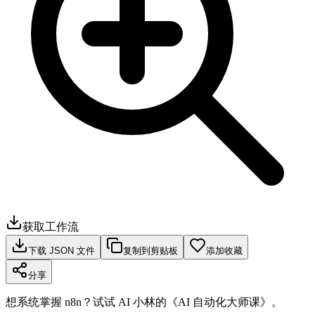
获取工作流
下载 JSON 文件
复制到剪贴板
添加收藏
分享
想系统掌握 n8n？试试 AI 小林的《AI 自动化大师课》。