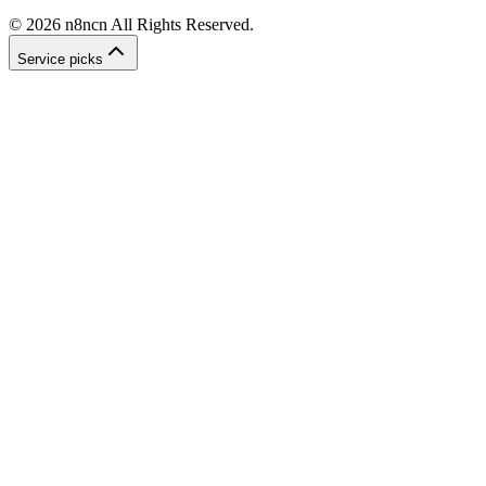
©
2026
n8ncn
All Rights Reserved.
Service picks