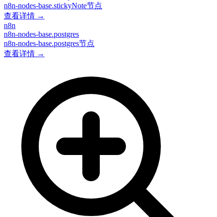
n8n-nodes-base.stickyNote节点
查看详情 →
n8n
n8n-nodes-base.postgres
n8n-nodes-base.postgres节点
查看详情 →