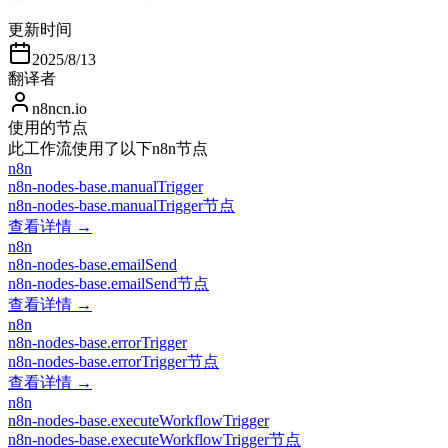
更新时间
2025/8/13
翻译者
n8ncn.io
使用的节点
此工作流使用了以下n8n节点
n8n
n8n-nodes-base.manualTrigger
n8n-nodes-base.manualTrigger节点
查看详情 →
n8n
n8n-nodes-base.emailSend
n8n-nodes-base.emailSend节点
查看详情 →
n8n
n8n-nodes-base.errorTrigger
n8n-nodes-base.errorTrigger节点
查看详情 →
n8n
n8n-nodes-base.executeWorkflowTrigger
n8n-nodes-base.executeWorkflowTrigger节点