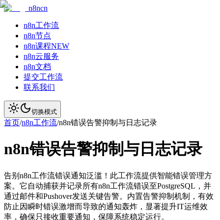
n8ncn
n8n工作流
n8n节点
n8n课程
NEW
n8n云服务
n8n文档
提交工作流
联系我们
切换模式
首页
/
n8n工作流
/
n8n错误告警抑制与日志记录
n8n错误告警抑制与日志记录
告别n8n工作流错误通知泛滥！此工作流提供智能错误管理方
案。它自动捕获并记录所有n8n工作流错误至PostgreSQL，并
通过邮件和Pushover发送关键告警。内置告警抑制机制，有效
防止因瞬时错误激增而导致的通知轰炸，显著提升IT运维效
率，确保只接收重要通知，保障系统稳定运行。