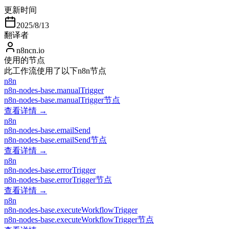
更新时间
2025/8/13
翻译者
n8ncn.io
使用的节点
此工作流使用了以下n8n节点
n8n
n8n-nodes-base.manualTrigger
n8n-nodes-base.manualTrigger节点
查看详情 →
n8n
n8n-nodes-base.emailSend
n8n-nodes-base.emailSend节点
查看详情 →
n8n
n8n-nodes-base.errorTrigger
n8n-nodes-base.errorTrigger节点
查看详情 →
n8n
n8n-nodes-base.executeWorkflowTrigger
n8n-nodes-base.executeWorkflowTrigger节点