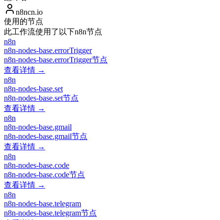
n8ncn.io
使用的节点
此工作流使用了以下n8n节点
n8n
n8n-nodes-base.errorTrigger
n8n-nodes-base.errorTrigger节点
查看详情 →
n8n
n8n-nodes-base.set
n8n-nodes-base.set节点
查看详情 →
n8n
n8n-nodes-base.gmail
n8n-nodes-base.gmail节点
查看详情 →
n8n
n8n-nodes-base.code
n8n-nodes-base.code节点
查看详情 →
n8n
n8n-nodes-base.telegram
n8n-nodes-base.telegram节点