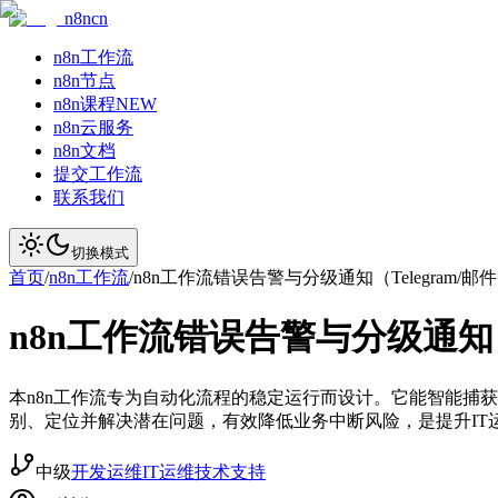
n8ncn
n8n工作流
n8n节点
n8n课程
NEW
n8n云服务
n8n文档
提交工作流
联系我们
切换模式
首页
/
n8n工作流
/
n8n工作流错误告警与分级通知（Telegram/邮
n8n工作流错误告警与分级通知（T
本n8n工作流专为自动化流程的稳定运行而设计。它能智能捕获
别、定位并解决潜在问题，有效降低业务中断风险，是提升IT
中级
开发运维
IT运维
技术支持