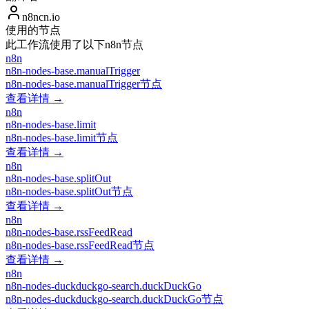
n8ncn.io
使用的节点
此工作流使用了以下n8n节点
n8n
n8n-nodes-base.manualTrigger
n8n-nodes-base.manualTrigger节点
查看详情 →
n8n
n8n-nodes-base.limit
n8n-nodes-base.limit节点
查看详情 →
n8n
n8n-nodes-base.splitOut
n8n-nodes-base.splitOut节点
查看详情 →
n8n
n8n-nodes-base.rssFeedRead
n8n-nodes-base.rssFeedRead节点
查看详情 →
n8n
n8n-nodes-duckduckgo-search.duckDuckGo
n8n-nodes-duckduckgo-search.duckDuckGo节点