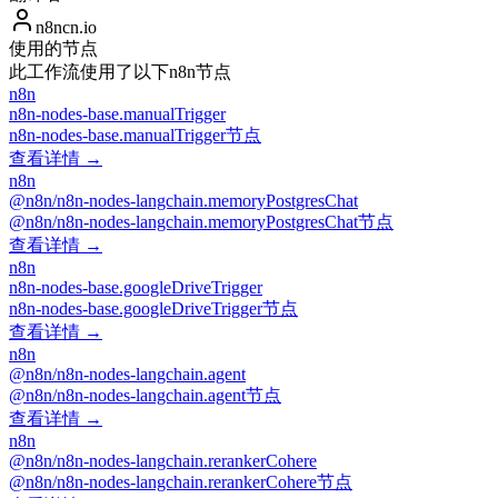
n8ncn.io
使用的节点
此工作流使用了以下n8n节点
n8n
n8n-nodes-base.manualTrigger
n8n-nodes-base.manualTrigger节点
查看详情 →
n8n
@n8n/n8n-nodes-langchain.memoryPostgresChat
@n8n/n8n-nodes-langchain.memoryPostgresChat节点
查看详情 →
n8n
n8n-nodes-base.googleDriveTrigger
n8n-nodes-base.googleDriveTrigger节点
查看详情 →
n8n
@n8n/n8n-nodes-langchain.agent
@n8n/n8n-nodes-langchain.agent节点
查看详情 →
n8n
@n8n/n8n-nodes-langchain.rerankerCohere
@n8n/n8n-nodes-langchain.rerankerCohere节点