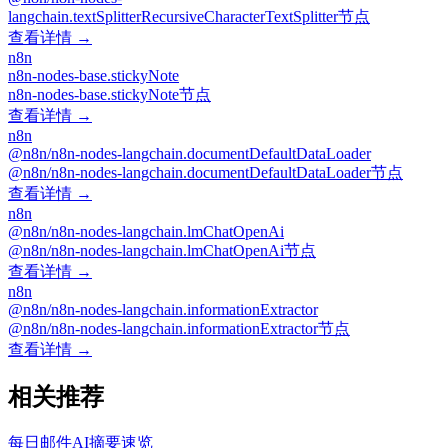
langchain.textSplitterRecursiveCharacterTextSplitter节点
查看详情 →
n8n
n8n-nodes-base.stickyNote
n8n-nodes-base.stickyNote节点
查看详情 →
n8n
@n8n/n8n-nodes-langchain.documentDefaultDataLoader
@n8n/n8n-nodes-langchain.documentDefaultDataLoader节点
查看详情 →
n8n
@n8n/n8n-nodes-langchain.lmChatOpenAi
@n8n/n8n-nodes-langchain.lmChatOpenAi节点
查看详情 →
n8n
@n8n/n8n-nodes-langchain.informationExtractor
@n8n/n8n-nodes-langchain.informationExtractor节点
查看详情 →
相关推荐
每日邮件AI摘要速览