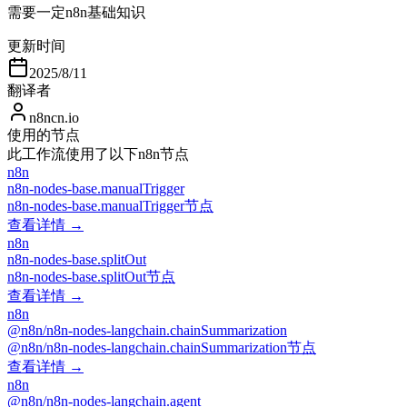
需要一定n8n基础知识
更新时间
2025/8/11
翻译者
n8ncn.io
使用的节点
此工作流使用了以下n8n节点
n8n
n8n-nodes-base.manualTrigger
n8n-nodes-base.manualTrigger节点
查看详情 →
n8n
n8n-nodes-base.splitOut
n8n-nodes-base.splitOut节点
查看详情 →
n8n
@n8n/n8n-nodes-langchain.chainSummarization
@n8n/n8n-nodes-langchain.chainSummarization节点
查看详情 →
n8n
@n8n/n8n-nodes-langchain.agent