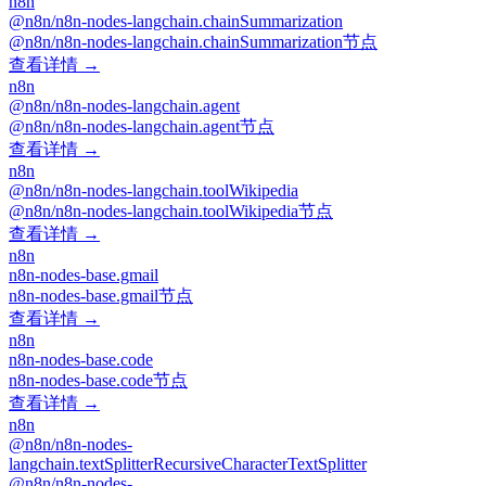
n8n
@n8n/n8n-nodes-langchain.chainSummarization
@n8n/n8n-nodes-langchain.chainSummarization节点
查看详情 →
n8n
@n8n/n8n-nodes-langchain.agent
@n8n/n8n-nodes-langchain.agent节点
查看详情 →
n8n
@n8n/n8n-nodes-langchain.toolWikipedia
@n8n/n8n-nodes-langchain.toolWikipedia节点
查看详情 →
n8n
n8n-nodes-base.gmail
n8n-nodes-base.gmail节点
查看详情 →
n8n
n8n-nodes-base.code
n8n-nodes-base.code节点
查看详情 →
n8n
@n8n/n8n-nodes-
langchain.textSplitterRecursiveCharacterTextSplitter
@n8n/n8n-nodes-