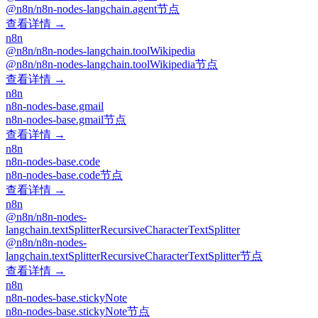
@n8n/n8n-nodes-langchain.agent节点
查看详情 →
n8n
@n8n/n8n-nodes-langchain.toolWikipedia
@n8n/n8n-nodes-langchain.toolWikipedia节点
查看详情 →
n8n
n8n-nodes-base.gmail
n8n-nodes-base.gmail节点
查看详情 →
n8n
n8n-nodes-base.code
n8n-nodes-base.code节点
查看详情 →
n8n
@n8n/n8n-nodes-
langchain.textSplitterRecursiveCharacterTextSplitter
@n8n/n8n-nodes-
langchain.textSplitterRecursiveCharacterTextSplitter节点
查看详情 →
n8n
n8n-nodes-base.stickyNote
n8n-nodes-base.stickyNote节点